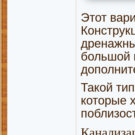
Этот вар
Конструк
дренажны
большой 
дополнит
Такой тип
которые х
поблизос
Канализа