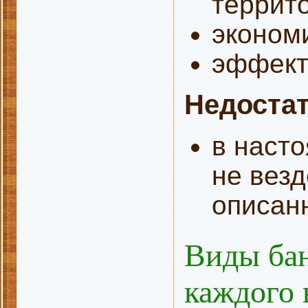
террито
эконом
эффект
Недоста
в наст
не везд
описан
Виды бан
каждого 