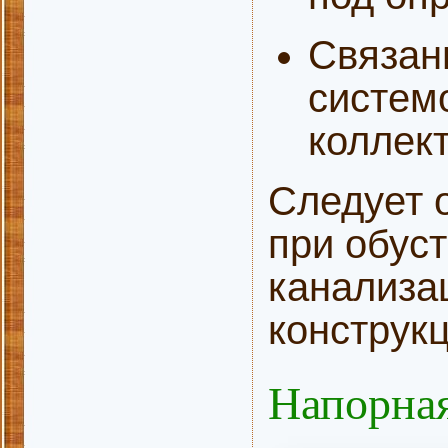
Связан
системо
коллек
Следует 
при обуст
канализац
конструкц
Напорная