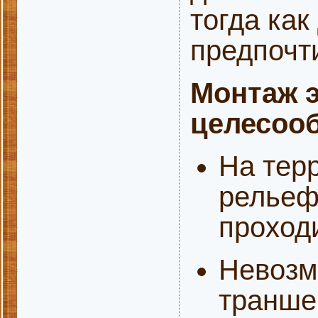
тогда как
предпочт
Монтаж э
целесооб
На тер
рельеф
проходи
Невозм
транше