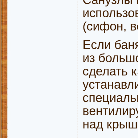
использо
(сифон, в
Если бан
из больш
сделать 
устанавли
специаль
вентилир
над крыш