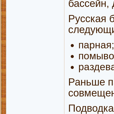
бассейн, 
Русская б
следующи
парная
помыво
раздев
Раньше п
совмеще
Подводка