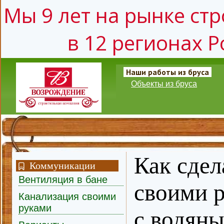
Мы 9 лет на рынке стр
в 12 регионах Р
Наши работы из бруса
Объекты из бруса
Как сдел
Коммуникации
Вентиляция в бане
своими р
Канализация своими
руками
с водян