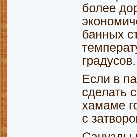
более до
экономич
банных ст
температ
градусов.
Если в п
сделать с
хамаме го
с затвор
Санузлы 