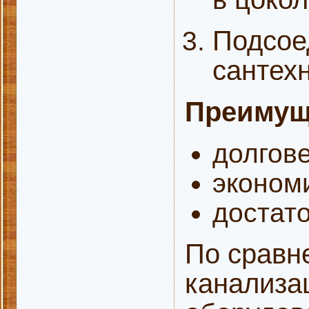
Подсоед
сантех
Преимущ
долгов
экономи
достат
По сравн
канализа