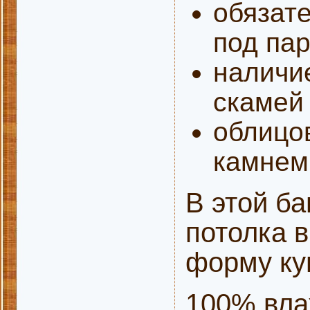
обязат
под пар
наличие
скамей 
облицо
камнем
В этой б
потолка 
форму ку
100% вла