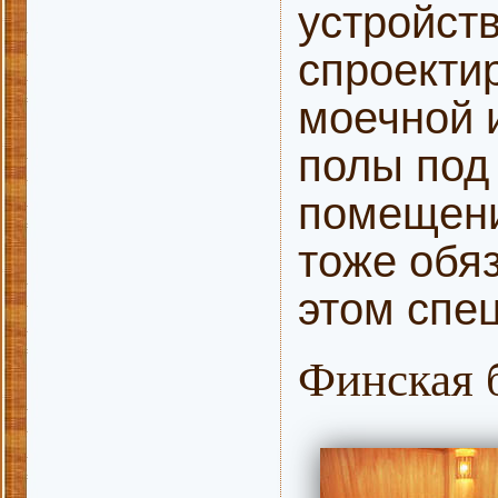
устройств
спроекти
моечной 
полы под 
помещени
тоже обя
этом спе
Финская 