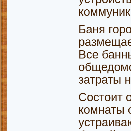
коммуник
Баня горо
размещае
Все банн
общедомо
затраты н
Состоит 
комнаты 
устраива