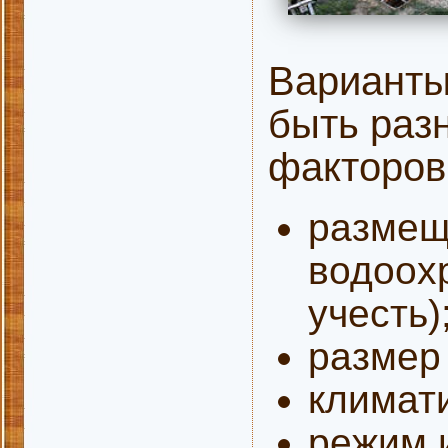
Варианты
быть раз
факторов
размещ
водоохр
учесть)
размер
климат
режим 