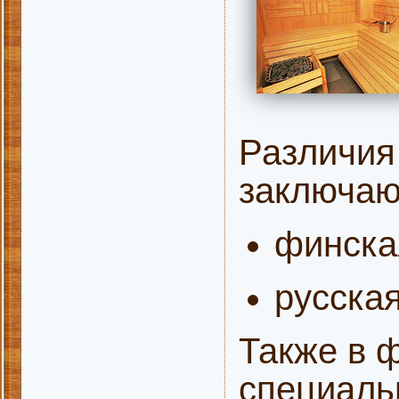
Различия
заключаю
финска
русска
Также в 
специаль