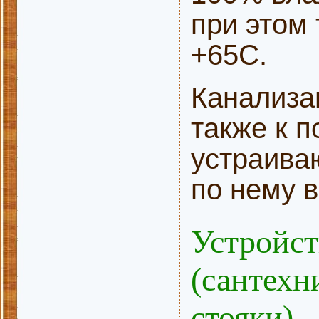
при этом
+65С.
Канализа
также к 
устраива
по нему в
Устройст
(сантехн
стояки)