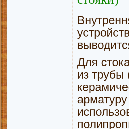
Внутренн
устройств
выводитс
Для сток
из трубы 
керамиче
арматуру
использо
полипропи