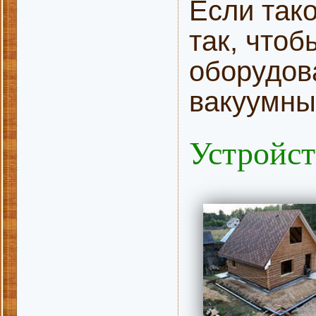
Если тако
так, что
оборудов
вакуумны
Устройст