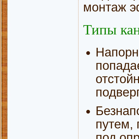
монтаж э
Типы ка
Напорн
попада
отстойн
подверг
Безнап
путем,
под оп