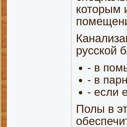
которым 
помещен
Канализац
русской б
- в по
- в пар
- если 
Полы в э
обеспечи