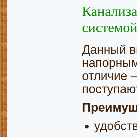
Канализа
системо
Данный в
напорным
отличие 
поступают
Преимущ
удобст