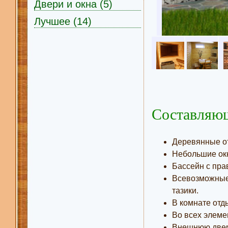
Двери и окна (5)
Лучшее (14)
Составляющ
Деревянные от
Небольшие окн
Бассейн с пра
Всевозможные 
тазики.
В комнате отд
Во всех элемен
Внешнюю дверь