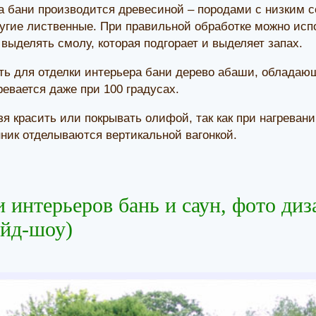
а бани производится древесиной – породами с низким 
ругие лиственные. При правильной обработке можно исп
 выделять смолу, которая подгорает и выделяет запах.
ь для отделки интерьера бани дерево абаши, обладающ
ревается даже при 100 градусах.
зя красить или покрывать олифой, так как при нагреван
ник отделываются вертикальной вагонкой.
 интерьеров бань и саун, фото диз
айд-шоу)