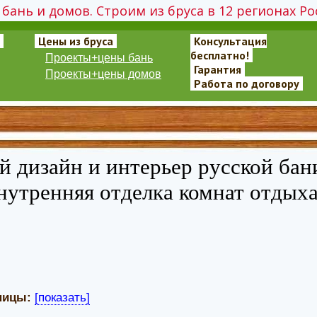
бань и домов. Строим из бруса в 12 регионах Ро
Цены из бруса
Консультация
бесплатно!
Проекты+цены бань
Гарантия
Проекты+цены домов
Работа по договору
 дизайн и интерьер русской бан
нутренняя отделка комнат отдыха
ницы:
[показать]