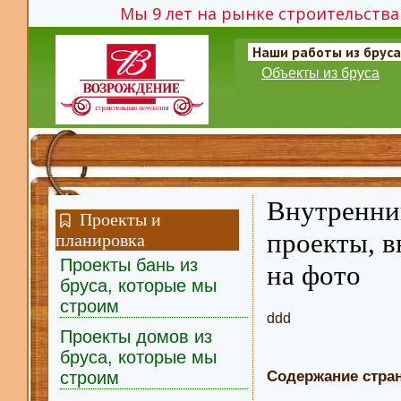
Мы 9 лет на рынке строительства 
Наши работы из бруса
Объекты из бруса
Внутренний
Проекты и
проекты, в
планировка
Проекты бань из
на фото
бруса, которые мы
строим
ddd
Проекты домов из
бруса, которые мы
Содержание стра
строим