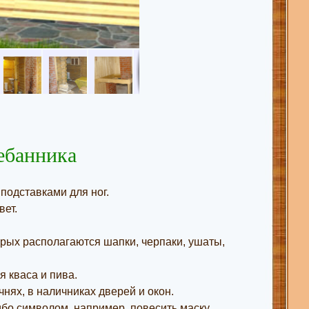
ебанника
подставками для ног.
вет.
орых располагаются шапки, черпаки, ушаты,
 кваса и пива.
чнях, в наличниках дверей и окон.
ибо символом, например, повесить маску