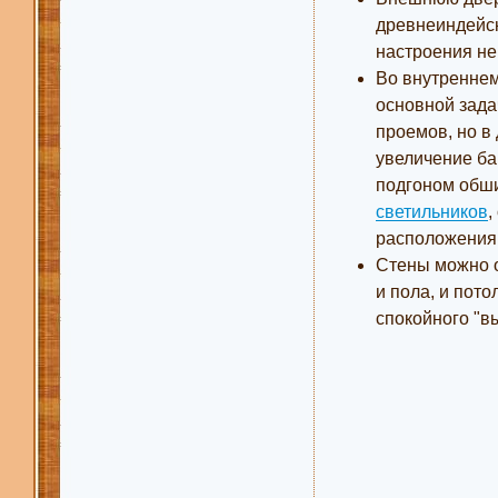
древнеиндейск
настроения не 
Во внутреннем
основной зада
проемов, но в
увеличение ба
подгоном обши
светильников
,
расположения 
Стены можно о
и пола, и пот
спокойного "в