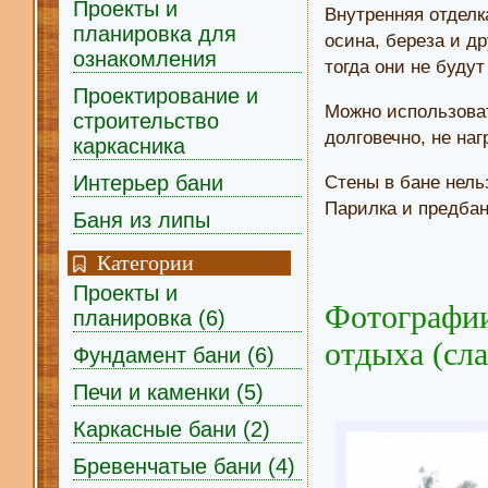
Проекты и
Внутренняя отделк
планировка для
осина, береза и д
ознакомления
тогда они не будут
Проектирование и
Можно использоват
строительство
долговечно, не наг
каркасника
Интерьер бани
Стены в бане нель
Парилка и предбан
Баня из липы
Категории
Проекты и
Фотографии
планировка (6)
отдыха (сл
Фундамент бани (6)
Печи и каменки (5)
Каркасные бани (2)
Бревенчатые бани (4)