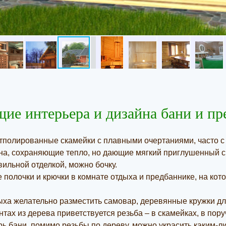
ие интерьера и дизайна бани и пр
полированные скамейки с плавными очертаниями, часто с 
а, сохраняющие тепло, но дающие мягкий приглушенный с
вильной отделкой, можно бочку.
полочки и крючки в комнате отдыха и предбаннике, на кот
ыха желательно разместить самовар, деревянные кружки для
тах из дерева приветствуется резьба – в скамейках, в пору
 бани, помимо резьбы по дереву, можно украсить каким-л