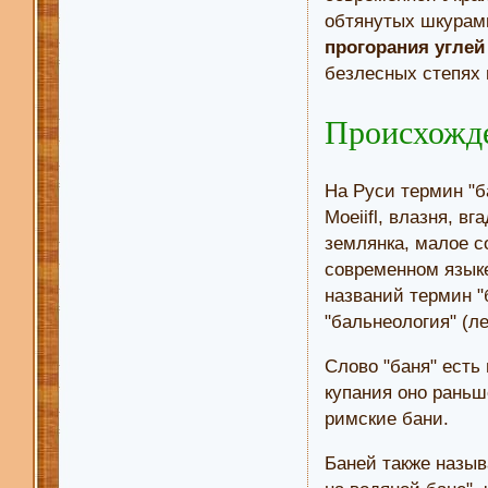
обтянутых шкурами
прогорания углей
безлесных степях 
Происхожде
На Руси термин "б
Moeiifl, влазня, в
землянка, малое с
современном языке
названий термин "
"бальнеология" (л
Слово "баня" есть
купания оно раньше
римские бани.
Баней также назыв