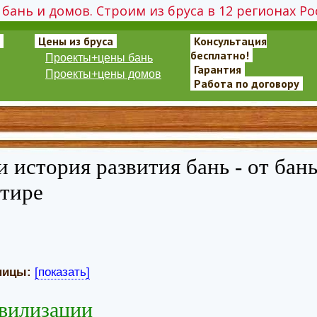
бань и домов. Строим из бруса в 12 регионах Ро
Цены из бруса
Консультация
бесплатно!
Проекты+цены бань
Гарантия
Проекты+цены домов
Работа по договору
 история развития бань - от бан
ртире
ницы:
[показать]
вилизации