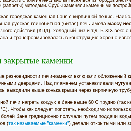
пасности стали интенсивно вытесняться из городов жёстки
(запреты) методами. Срубы заменяли каменными постройка
ская городская каменная баня с кирпичной печью. Наиб
шая русская глинобитная (битая) печь имела
массу не
ного действия (КПД), холодный низ и т.д. В XIX веке с
ана и трансформировалась в конструкцию хорошо извест
 закрытые каменки
е разновидности печи-каменки включали обложенный ки
гунными дверцами. Над пламенем устанавливали
чугун
зы выводили выше конька крыши через кирпичную трубу
ой печи нагреть воздух в бане выше 60 С трудно (так к
°С). Чтобы как следует попотеть, необходимо использо
в болей бане традиционно получали путем поддачи воды
ов (
так называемые "каменки"
) делали открытыми или 