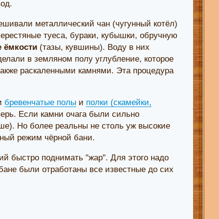
од.
ешивали металлический чан (чугунный котёл)
берестяные туеса, бураки, кубышки, обручную
 ёмкости
(тазы, кувшины). Воду в них
делали в земляном полу углубление, которое
также раскаленными камнями. Эта процедура
ли
бревенчатые полы
и
полки (скамейки,
ерь. Если камни очага были сильно
ыше). Но более реальны не столь уж высокие
тный режим чёрной бани.
й быстро поднимать "жар". Для этого надо
й бане были отработаны все известные до сих