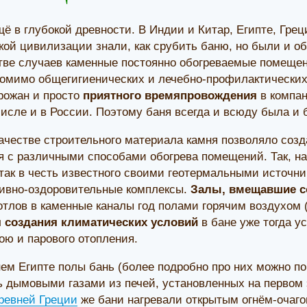
ё в глубокой древности. В Индии и Китар, Египте, Грец
кой цивилизации знали, как срубить баню, но были и о
тве случаев каменные постоянно обогреваемые помещен
 помимо общегигиенических и лечебно-профилактически
рожан и просто
приятного времяпровождения
в компан
 числе и в России. Поэтому баня всегда и всюду была и 
ачестве строительного материала камня позволяло созд
я с различными способами обогрева помещений. Так, н
 так в честь известного своими геотермальными источн
тивно-оздоровительные комплексы.
Залы, вмещавшие с
тлов в каменные каналы год полами горячим воздухом 
 создания климатических условий
в бане уже тогда у
ою и парового отопления.
ем Египте полы бань (более подробно про них можно п
ь дымовыми газами из печей, установленных на первом э
ревней Греции
же бани нагревали открытым огнём-очаго