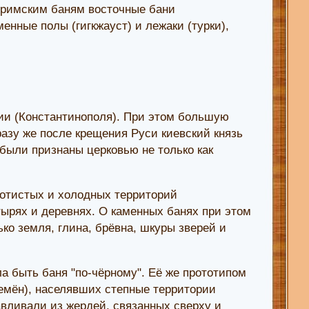
 к римским баням восточные бани
енные полы (гигкжауст) и лежаки (турки),
ии (Константинополя). При этом большую
разу же после крещения Руси киевский князь
 были признаны церковью не только как
лотистых и холодных территорий
ырях и деревнях. О каменных банях при этом
о земля, глина, брёвна, шкуры зверей и
а быть баня "по-чёрному". Её же прототипом
емён), населявших степные территории
авливали из жердей, связанных сверху и