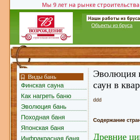
Мы 9 лет на рынке строительства 
Наши работы из бруса
Объекты из бруса
Эволюция и
Виды бань
саун в ква
Финская сауна
Как нагреть баню
ddd
Эволюция бань
Походная баня
Содержание стра
Японская баня
Древние ци
Инфракрасная баня