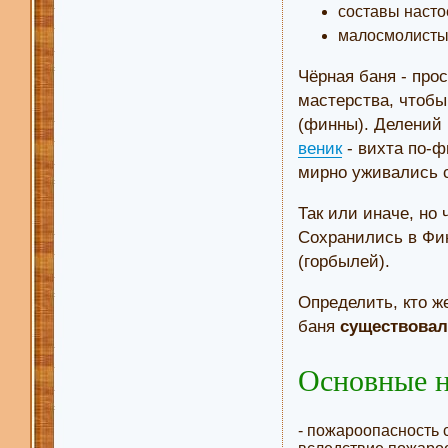
составы насто
малосмолистые
Чёрная баня - про
мастерства, чтобы
(финны). Делений
веник
- вихта по-ф
мирно уживались с
Так или иначе, но
Сохранились в Фи
(горбылей).
Определить, кто ж
баня
существовал
Основные н
- пожароопасность с