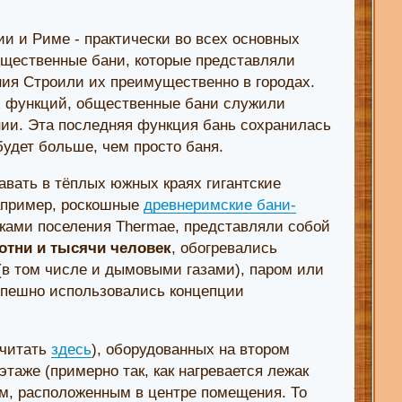
ии и Риме - практически во всех основных
бщественные бани, которые представляли
ия Строили их преимущественно в городах.
х функций, общественные бани служили
ии. Эта последняя функция бань сохранилась
будет больше, чем просто баня.
авать в тёплых южных краях гигантские
апример, роскошные
древнеримские бани-
иками поселения Thermae, представляли собой
отни и тысячи человек
, обогревались
(в том числе и дымовыми газами), паром или
спешно использовались концепции
очитать
здесь
), оборудованных на втором
таже (примерно так, как нагревается лежак
м, расположенным в центре помещения. То