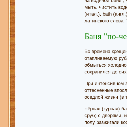
на водяной бане", 
мыть, чистить водо
(итал.), bath (анг
латинского слева. 
Баня "по-ч
Во времена крещен
отапливаемую рубл
обмыться холодной
сохранился до сих
При интенсивном з
оттеснённые впосл
оседлой жизни (в т
Чёрная (курная) б
сруб) с дверями, 
полу разжигали ко