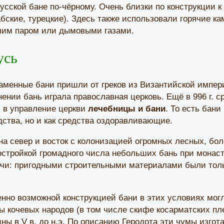
в русской бане по-чёрному. Очень близки по конструкции
бские, турецкие). Здесь также использовали горячие кам
чим паром или дымовыми газами.
усь
аменные бани пришли от греков из Византийской импер
нении бань играла православная церковь. Ещё в 996 г. с
 в управление церкви
лечебницы и бани
. То есть бани
дства, но и как средства оздоравливающие.
а север и восток с колонизацией огромных лесных, бо
стройкой громадного числа небольших бань при монаст
ечи: пригодными строительными материалами были тольк
нно возможной конструкцией бани в этих условиях могл
 кочевых народов (в том числе скифе косарматских пл
ны в V в. до н.э. По описанию Геродота эти чумы изгот