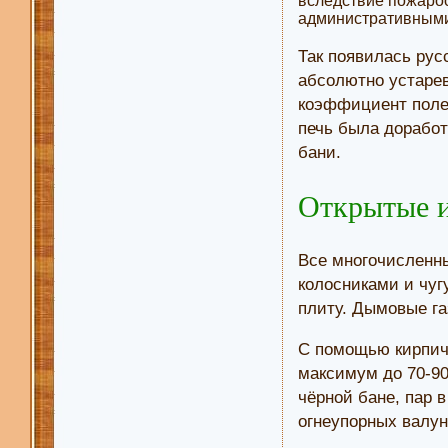
вследствие пожароо
административными 
Так появилась рус
абсолютно устарев
коэффициент полез
печь была доработ
бани.
Открытые и
Все многочисленны
колосниками и чу
плиту. Дымовые га
С помощью кирпичн
максимум до 70-90
чёрной бане, пар 
огнеупорных валун