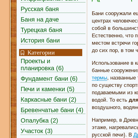
Русская баня
Бани сооружали ещ
Баня на даче
центрах человечес
собой в большинс
Турецкая баня
Естественно, что
История бани
местом встречи го
до сих пор, в том
Категории
Проекты и
Использование в к
планировка (6)
банные сооружени
термы
, названные
Фундамент бани (6)
по существу спор
Печи и каменки (5)
подаваемыми из ко
Каркасные бани (2)
водой. То есть
для
воздушного, водян
Бревенчатые бани (4)
Опалубка (2)
Например, в Древн
этаже, нагревалис
Участок (3)
русской печи}. В
Д