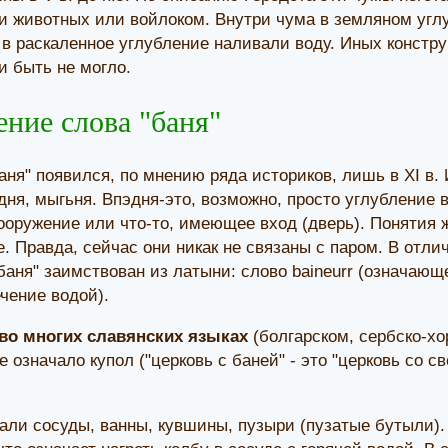
 животных или войлоком. Внутри чума в земляном углу
в раскаленное углубление наливали воду. Иных констру
и быть не могло.
ние слова "баня"
аня" появился, по мнению ряда историков, лишь в XI в. 
гадня, мыгьня. Впэдня-это, возможно, просто углубление 
ооружение или что-то, имеющее вход (дверь). Понятия 
. Правда, сейчас они никак не связаны с паром. В отл
баня" заимствован из латыни: слово baineurr (означающе
ечение водой).
во многих славянских языках
(болгарском, сербско-хо
 означало купол ("церковь с баней" - это "церковь со 
али сосуды, ванны, кувшины, пузыри (пузатые бутыли).