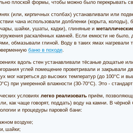
льно плоской формы, чтобы можно было перекрывать св
мнях (или, кирпичных столбах) устанавливали или подв
тствии чана использовали долбленки (корыта, колоды), 
очары, шайки, ушаты, кадки), глиняные и
металлические
огружения раскалённых камней. Если емкости не было, 
ми, обмазывали глиной. Воду в таких ямах нагревали 
соверменную
баню в походе
.
роениях вдоль стен устанавливали тёсаные дощатые и
огорания углей помещение проветривали и закрывали дв
дух мог нагреться до высоких температур (до 100°С и в
0°С) при умеренной влажности (30-70°С). Это - стандар
ических условиях
легко реализовать
приём, позволяющи
или, как чаще говорят, поддать) воду на камни. В чёрно
ологии и процедуры паровой бани:
ажном воздухе;
и, шайки;