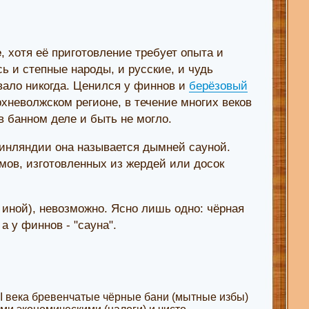
е
, хотя её приготовление требует опыта и
ь и степные народы, и русские, и чудь
ало никогда. Ценился у финнов и
берёзовый
хневолжском регионе, в течение многих веков
в банном деле и быть не могло.
Финляндии она называется дымней сауной.
ов, изготовленных из жердей или досок
 иной), невозможно. Ясно лишь одно: чёрная
 а у финнов - "сауна".
III века бревенчатые чёрные бани (мытные избы)