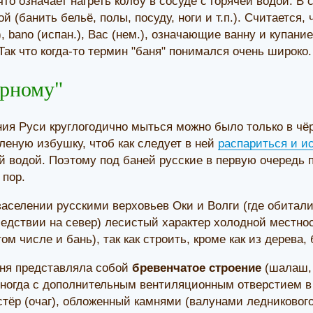
что означает нагреть колбу в сосуде с горячей водой. В
й (банить бельё, полы, посуду, ноги и т.п.). Считается, ч
л.), bаnо (испан.), Вас (нем.), означающие ванну и купан
Так что когда-то термин "баня" понимался очень широко.
ерному"
ия Руси круглогодично мыться можно было только в чёр
еную избушку, чтоб как следует в ней
распариться и и
 водой. Поэтому под баней русские в первую очередь 
 пор.
аселении русскими верховьев Оки и Волги (где обитали
едствии на север) лесистый характер холодной местно
ом числе и бань), так как строить, кроме как из дерева, 
аня представляла собой
бревенчатое строение
(шалаш, 
иногда с дополнительным вентиляционным отверстием в
стёр (очаг), обложенный камнями (валунами ледниковог