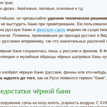
ек трав;
 дрова - берёзовые, липовые, осиновые и т.д.
стейшее, но чрезвычайно
удачное техническое решени
 не выстудить баню при проветривании. Ею пользовалис
 на русскую баню и
финскую сауну
видимо не существов
ински. Племена, проживавшие до прихода русских в Вер
 русскими вперемежку, так что значительных различий 
 чёрная баня сохранилась лишь у россиян и финнов. В 
нляндии и музейные образцы чёрных шатровых бань-чум
е изобрёл чёрную баню (русские, финны или кто-нибудь
а задолго до того
, как на Руси появился термин "баня",
едостатки чёрной бани
ооружения, грязь на полу, копоть, угарностъ воздуха. С XV