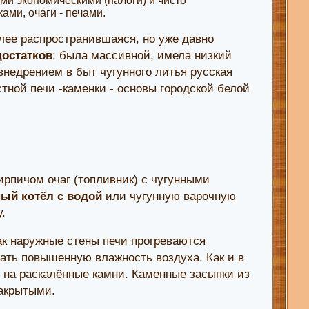
ми экономическими (налоги) и чисто
ми, очаги - печами.
олее распространившаяся, но уже давно
достатков
: была массивной, имела низкий
 внедрением в быт чугунного литья русская
ной печи -каменки - основы городской белой
рпичом очаг (топливник) с чугунными
ный котёл с водой
или чугунную варочную
.
ак наружные стены печи прогреваются
вать повышенную влажность воздуха. Как и в
 на раскалённые камни. Каменные засыпки из
закрытыми.