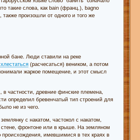
 старорусском языке слово "банить" означало
то такие слова, как bain (франц.), bagno
ие, также произошли от одного и того же
ной бане. Люди ставили на реке
схлестаться
(расчесаться) веником, а потом
понимали жаркое помещение, и этот смысл
, в частности, древние финские племена,
сти определил бревенчатый тип строений для
было не из чего.
землянку с накатом, частокол с накатом,
 стене, фронтоне или в крыше. На земляном
о происхождения, имевшимися в тех краях в