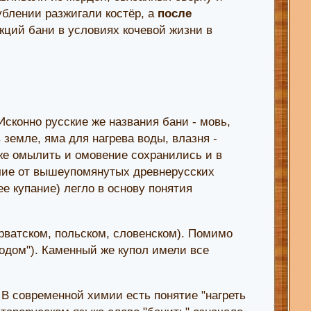
блении разжигали костёр, а
после
кций бани в условиях кочевой жизни в
Исконно русские же названия бани - мовь,
в земле, яма для нагрева воды, влазня -
же омылить и омовение сохранились и в
ичие от вышеупомянутых древнерусских
е купание) легло в основу понятия
рватском, польском, словенском). Помимо
сводом"). Каменный же купол имели все
 В современной химии есть понятие "нагреть