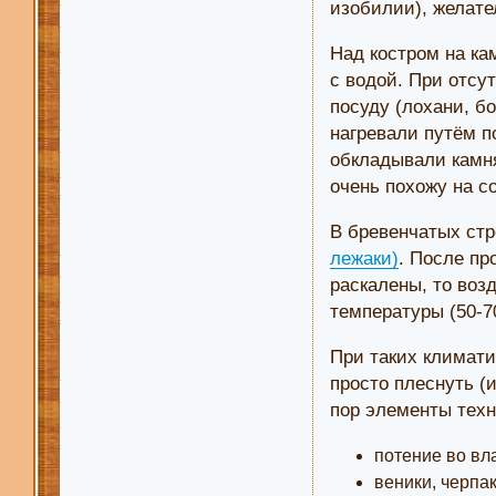
изобилии), желате
Над костром на ка
с водой. При отсу
посуду (лохани, б
нагревали путём п
обкладывали камня
очень похожу на 
В бревенчатых ст
лежаки)
. После пр
раскалены, то воз
температуры (50-7
При таких климат
просто плеснуть (
пор элементы техн
потение во вл
веники, черпак