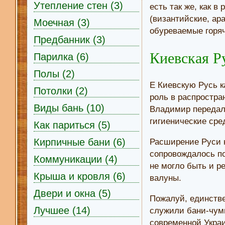
Утепление стен (3)
есть так же, как 
(византийские, ара
Моечная (3)
обуреваемые горя
Предбанник (3)
Киевская Р
Парилка (6)
Полы (2)
Е Киевскую Русь к
Потолки (2)
роль в распростра
Виды бань (10)
Владимир передал
гигиенические сре
Как париться (5)
Кирпичные бани (6)
Расширение Руси н
сопровождалось по
Коммуникации (4)
не могло быть и р
Крыша и кровля (6)
валуны.
Двери и окна (5)
Пожалуй, единстве
Лучшее (14)
служили бани-чумы
современной Украи