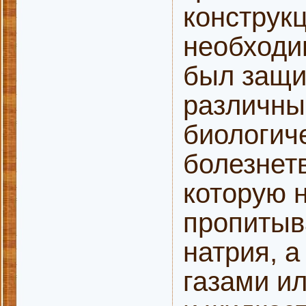
конструкц
необходи
был защи
различны
биологиче
болезнет
которую 
пропитыв
натрия, 
газами и