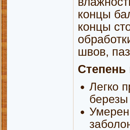
влажност
концы ба
концы сто
обработки
швов, па
Степень
Легко п
березы
Умерен
заболон