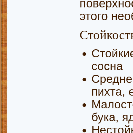
поверхно
этого не
Стойкост
Стойкие
сосна
Среднес
пихта, 
Малосто
бука, я
Нестойк