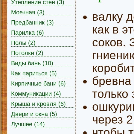
Утепление стен (3)
Моечная (3)
валку д
Предбанник (3)
как в э
Парилка (6)
соков.
Полы (2)
гниению
Потолки (2)
Виды бань (10)
короби
Как париться (5)
бревна 
Кирпичные бани (6)
только 
Коммуникации (4)
ошкури
Крыша и кровля (6)
Двери и окна (5)
через 2
Лучшее (14)
чтобы 