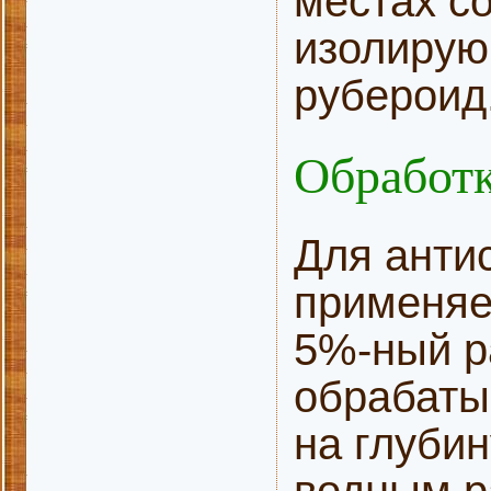
местах с
изолирую
рубероид
Обработк
Для анти
применяе
5%-ный р
обрабаты
на глуби
водным р