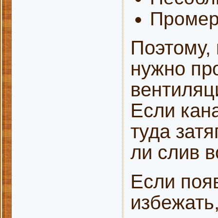
Промер
Поэтому,
нужно пр
вентиляц
Если кан
туда затя
ли слив в
Если поя
избежать,