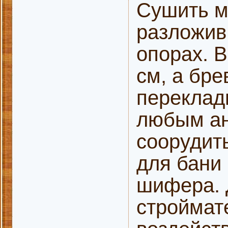
Сушить м
разложив
опорах. 
см, а бр
переклад
любым ан
соорудит
для бани
шифера. 
строймат