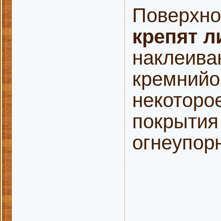
Поверхно
крепят л
наклеива
кремнийо
некоторо
покрытия
огнеупор