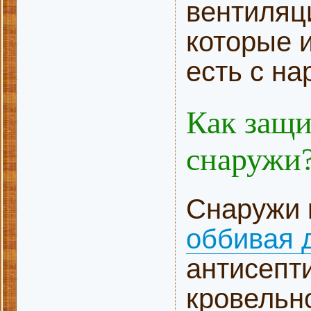
вентиляц
которые 
есть с н
Как защи
снаружи
Снаружи 
оббивая 
антисепт
кровельн