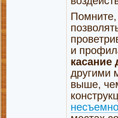
воздейст
Помните,
позволят
проветри
и профил
касание
другими 
выше, че
конструк
несъемно