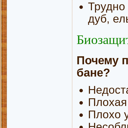
Трудно 
дуб, ел
Биозащит
Почему п
бане?
Недост
Плоха
Плохо 
Несобл