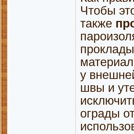
Чтобы это
также
пр
пароизол
проклады
материал
у внешне
швы и ут
исключи
ограды о
использо