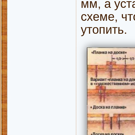
мм, а ус
схеме, чт
утопить.