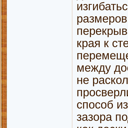
изгибать
размеров
перекрыв
края к с
перемеще
между до
не раскол
просверли
способ и
зазора п