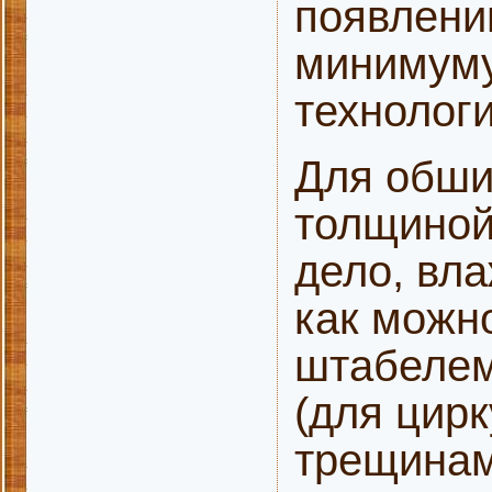
появлени
минимуму
технолог
Для обши
толщиной
дело, вл
как можн
штабелем
(для цир
трещинам