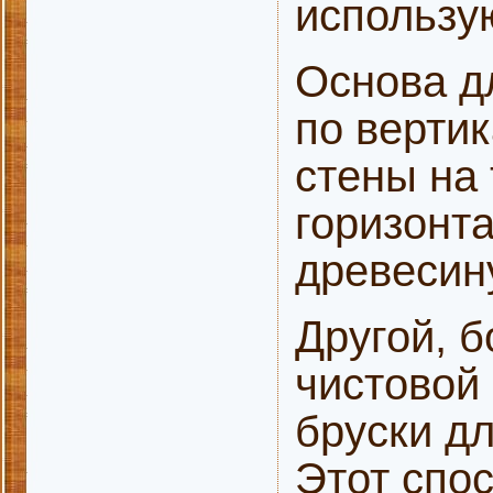
использу
Основа д
по вертик
стены на
горизонт
древесину
Другой, 
чистовой
бруски дл
Этот спо