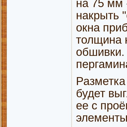
на 75 мм 
накрыть "
окна при
толщина 
обшивки.
пергамина
Разметка
будет выг
ее с проё
элементы