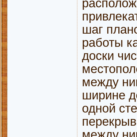
располож
привлека
шаг план
работы к
доски чи
местопол
между ни
ширине д
одной ст
перекрыв
между ни