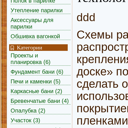
Полок в парилке
Утепление парилки
ddd
Аксессуары для
парилки
Схемы ра
Обшивка вагонкой
распрост
Категории
Проекты и
крепления
планировка (6)
доске» п
Фундамент бани (6)
сделать 
Печи и каменки (5)
Каркасные бани (2)
использо
Бревенчатые бани (4)
покрытие
Опалубка (2)
пленками 
Участок (3)