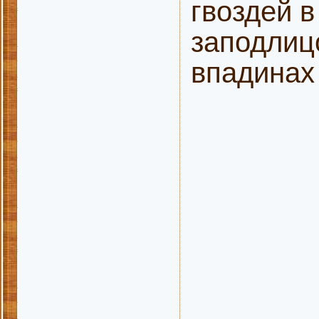
гвоздей 
заподлицо
впадинах 