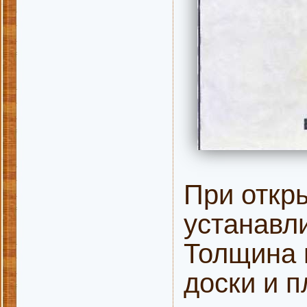
При откр
устанавл
Толщина 
доски и п