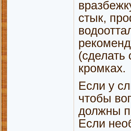
вразбежк
стык, пр
водоотта
рекоменд
(сделать 
кромках.
Если у сл
чтобы вог
должны п
Если нео