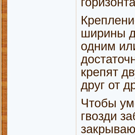
горизонт
Креплени
ширины д
одним ил
достаточ
крепят д
друг от д
Чтобы ум
гвозди з
закрываю