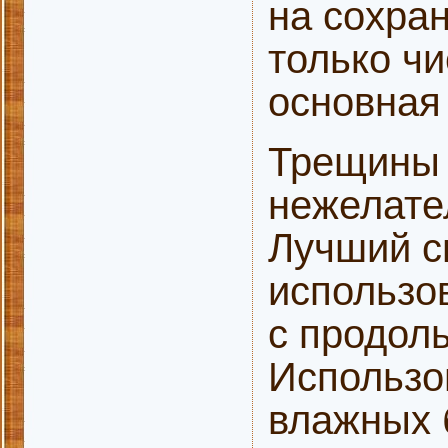
на сохра
только чи
основная 
Трещины 
нежелате
Лучший сп
использо
с продол
Использо
влажных 