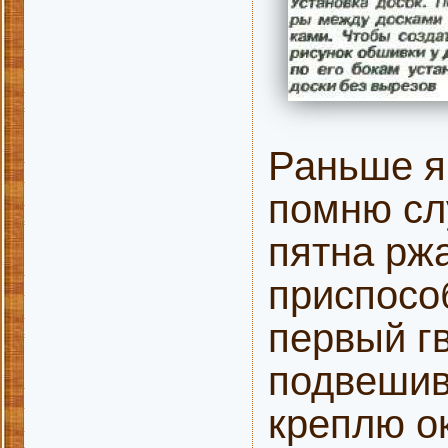
Раньше я
помню сл
пятна рж
приспосо
первый гв
подвешив
креплю о