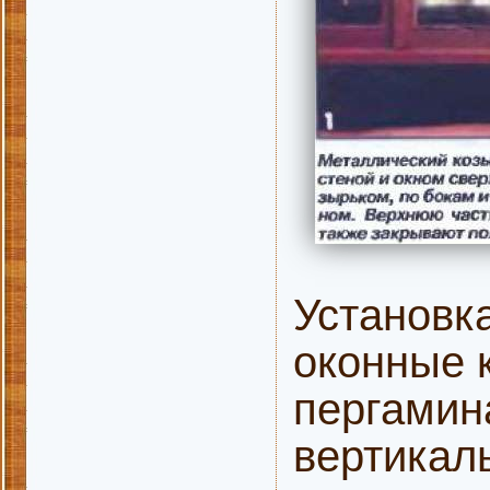
Установка
оконные 
пергамина
вертикал