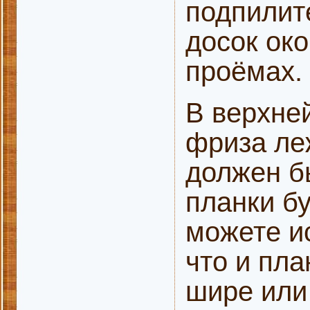
подпилите
досок ок
проёмах.
В верхней
фриза ле
должен б
планки б
можете и
что и пл
шире или 