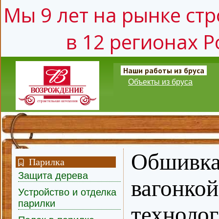
Мы 9 лет на рынке стр
в 12 регионах Р
Наши работы из бруса
Объекты из бруса
Обшивка
Парилка
Защита дерева
вагонкой
Устройство и отделка
парилки
техноло