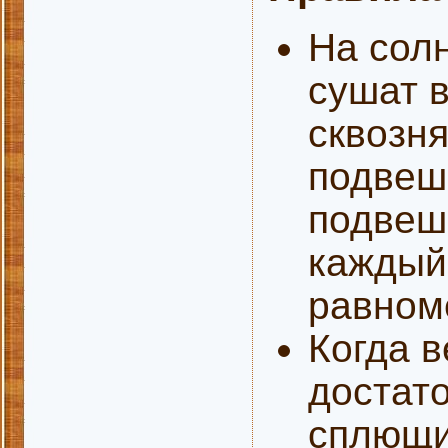
На солн
сушат 
сквозня
подвеш
подвеше
каждый
равном
Когда 
достато
сплющи