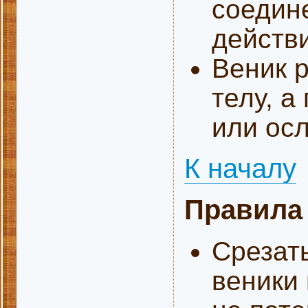
соедин
действ
Веник 
телу, а
или ос
К началу
Правила 
Срезать
веники 