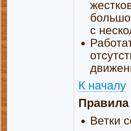
жестко
большог
с неско
Работат
отсутст
движен
К началу
Правила
Ветки с