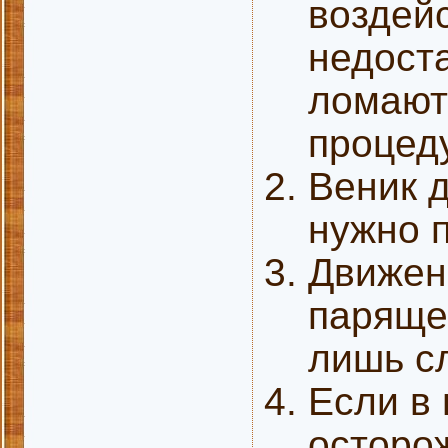
воздей
недоста
ломают
процед
Веник 
нужно п
Движен
паряще
лишь сл
Если в 
осторо