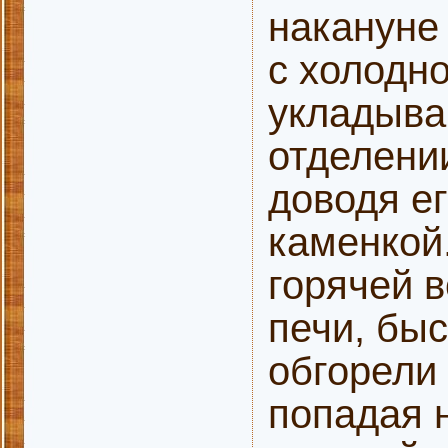
накануне 
с холодно
укладыва
отделени
доводя е
каменкой.
горячей в
печи, бы
обгорели
попадая 