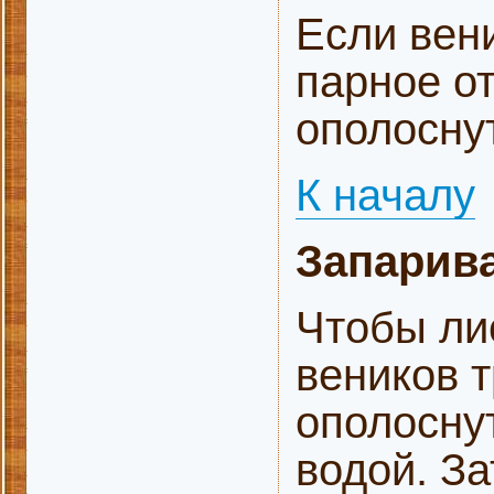
Если вени
парное от
ополоснут
К началу
Запарива
Чтобы ли
веников т
ополоснут
водой. За