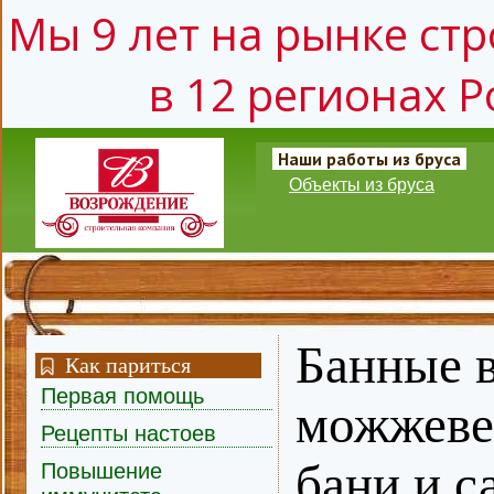
Мы 9 лет на рынке стр
в 12 регионах Р
Наши работы из бруса
Объекты из бруса
Банные в
Как париться
Первая помощь
можжеве
Рецепты настоев
бани и с
Повышение