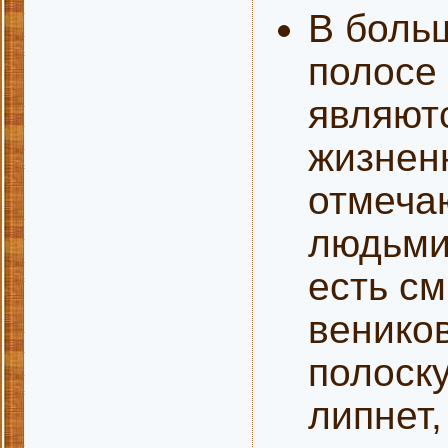
В боль
полосе 
являют
жизнен
отмечаю
людьми
есть с
веников
полоску
липнет,