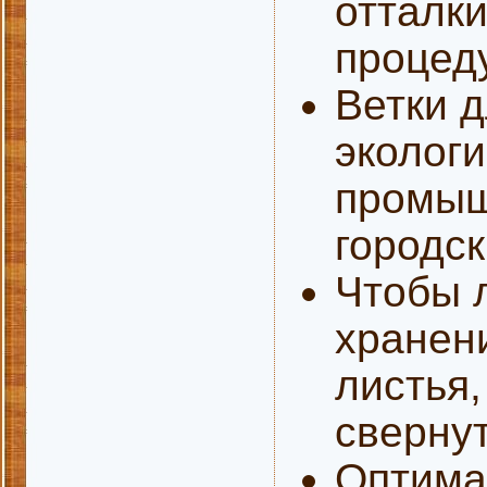
отталки
процед
Ветки д
экологи
промыш
городск
Чтобы л
хранени
листья
свернут
Оптима