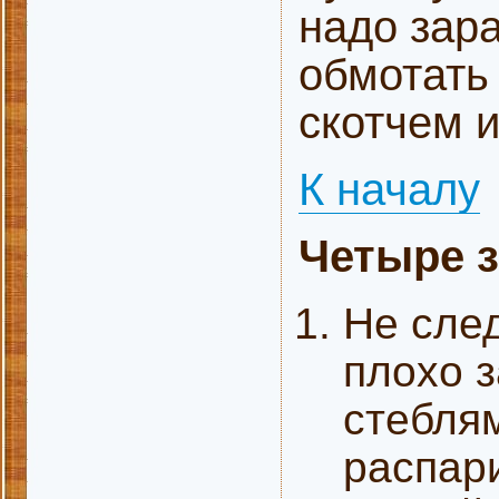
надо зара
обмотать
скотчем и
К началу
Четыре з
Не сле
плохо 
стеблям
распар