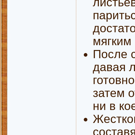
листье
паритьс
достат
мягким 
После с
давая 
готовно
затем 
ни в ко
Жестко
составя