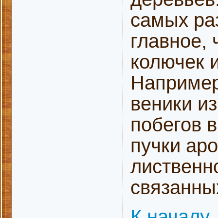
самых ра
главное, 
колючек 
Например
веники из
побегов 
пучки ар
лиственн
связанных
К началу