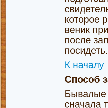
свидетел
которое 
веник пр
после за
посидеть.
К началу
Способ з
Бывалые 
сначала т