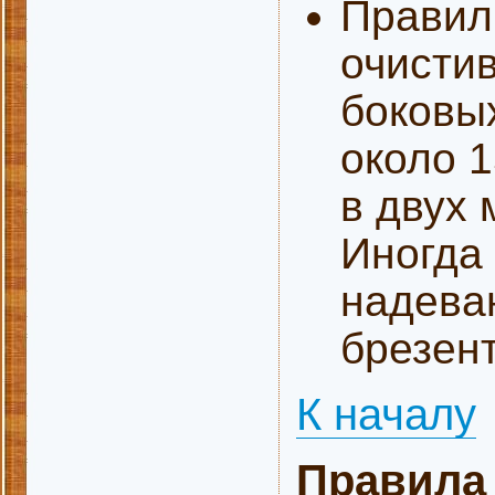
Правил
очистив
боковы
около 1
в двух 
Иногда
надева
брезен
К началу
Правила 