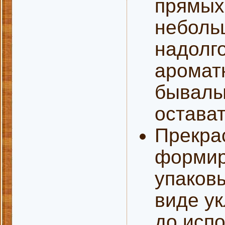
прямых
неболь
надолг
аромат
бывалы
остават
Прекра
формир
упаков
виде ук
до исп