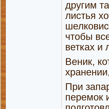
другим та
листья х
шелковис
чтобы вс
ветках и 
Веник, к
хранении,
При запа
перемок и
подготовл