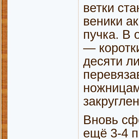
ветки ста
веники ак
пучка. В 
— коротки
десяти л
перевязав
ножницам
закругле
Вновь сф
ещё 3-4 