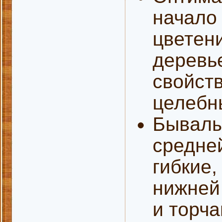
начало 
цветен
деревь
свойст
целебн
Бывалы
средне
гибкие,
нижней 
и торча