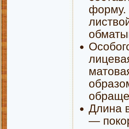
форму. 
листвой
обматы
Особого
лицева
матовая
образо
обраще
Длина в
— поко