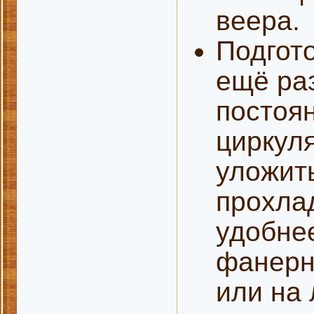
веера.
Подгот
ещё раз
постоя
циркуля
уложить
прохла
удобнее
фанерн
или на 