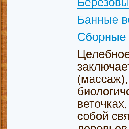
Березовы
Банные в
Сборные 
Целебное
заключае
(массаж)
биологич
веточках,
собой св
деревьев