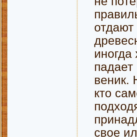
не поте
правил
отдают
древес
иногда 
падает
веник. 
кто сам
подход
принадл
свое ил