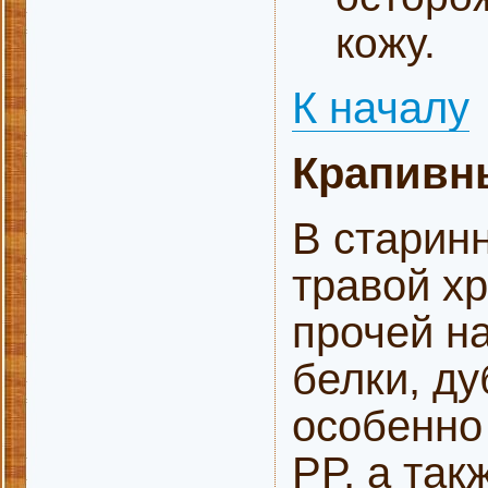
кожу.
К началу
Крапивны
В старин
травой хр
прочей н
белки, д
особенно 
РР, а та